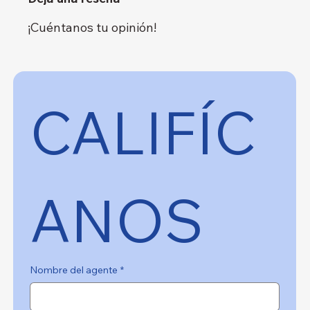
¡Cuéntanos tu opinión!
CALIFÍC
ANOS
Nombre del agente
*