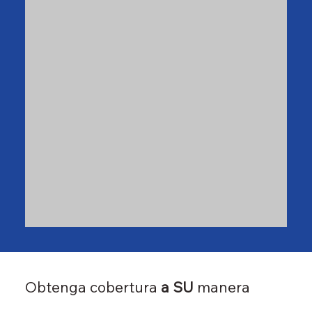
Obtenga cobertura
a SU
manera