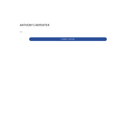
ANTHONY CARPENTER
...
CONNECT WITH ME